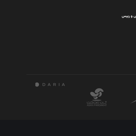
س و رییس