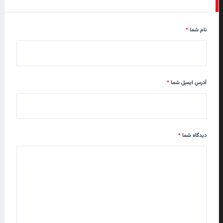
گفت‌وگوی گولسیانی با تلویزیون پر‌سپولیس
نام شما
*
پس از تمدید قرارداد
۱۵ تیر ۱۴۰۲
آدرس ایمیل شما
*
شهاب زاهدی: همه تلاشم را می‌کنم که خنده
روی لب هواداران بیاید
۱۵ تیر ۱۴۰۲
دیدگاه شما
*
خلاصه بازی دوستانه پرسپولیس – شمس آذر
قزوین
۲۰ آذر ۱۴۰۱