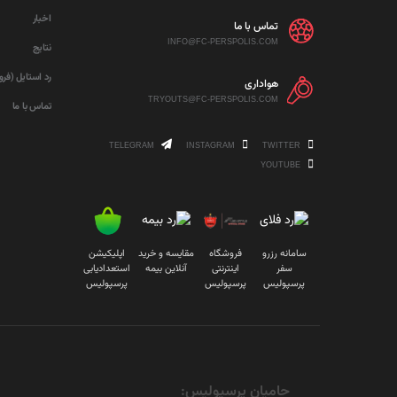
اخبار
تماس با ما
INFO@FC-PERSPOLIS.COM
نتایج
رد استایل (فر
هواداری
TRYOUTS@FC-PERSPOLIS.COM
تماس با ما
TELEGRAM
INSTAGRAM
TWITTER
YOUTUBE
سامانه رزرو
فروشگاه
مقایسه و خرید
اپلیکیشن
سفر
اینترنتی
آنلاین بیمه
استعدادیابی
پرسپولیس
پرسپولیس
پرسپولیس
حامیان پرسپولیس: