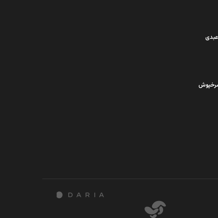
عبدی
تر سرخپوش