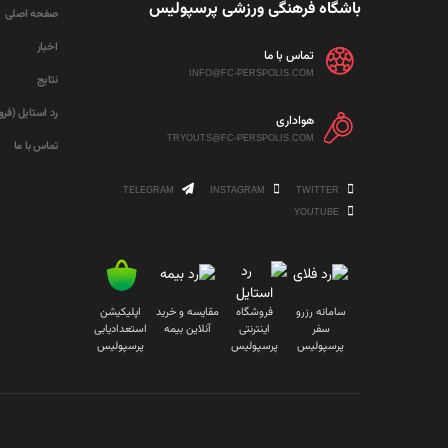
باشگاه فرهنگی ورزشی پرسپولیس
صفحه اصلی
اخبار
تماس با ما
INFO@FC-PERSPOLIS.COM
نتایج
رد استایل (فر
هواداری
TRYOUTS@FC-PERSPOLIS.COM
تماس با ما
TELEGRAM
INSTAGRAM
TWITTER
YOUTUBE
سامانه رزرو
فروشگاه
مقایسه و خرید
اپلیکیشن
سفر
اینترنتی
آنلاین بیمه
استعدادیابی
پرسپولیس
پرسپولیس
پرسپولیس