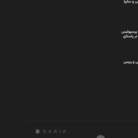
 و سایپا
 پرسپولیس
در راستای
س و رییس