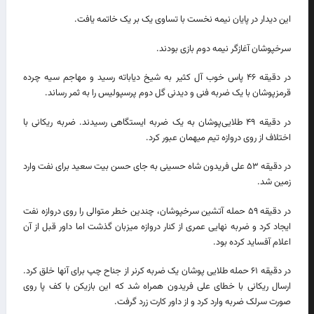
این دیدار در پایان نیمه نخست با تساوی یک بر یک خاتمه یافت.
سرخپوشان آغازگر نیمه دوم بازی بودند.
در دقیقه ۴۶ پاس خوب آل کثیر به شیخ دیاباته رسید و مهاجم سیه چرده
قرمزپوشان با یک ضربه فنی و دیدنی گل دوم پرسپولیس را به ثمر رساند.
در دقیقه ۴۹ طلایی‌پوشان به یک ضربه ایستگاهی رسیدند. ضربه ریکانی با
اختلاف از روی دروازه تیم میهمان عبور کرد.
در دقیقه ۵۳ علی فریدون شاه حسینی به جای حسن بیت سعید برای نفت وارد
زمین شد.
در دقیقه ۵۹ حمله آتشین سرخپوشان، چندین خطر متوالی را روی دروازه نفت
ایجاد کرد و ضربه نهایی عمری از کنار دروازه میزبان گذشت اما داور قبل از آن
اعلام آفساید کرده بود.
در دقیقه ۶۱ حمله طلایی پوشان یک ضربه کرنر از جناح چپ برای آنها خلق کرد.
ارسال ریکانی با خطای علی فریدون همراه شد که این بازیکن با کف پا روی
صورت سرلک ضربه وارد کرد و از داور کارت زرد گرفت.