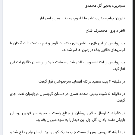
سرمربی: یحیی گل محمدی
داوران: پیام حیدری، علیرضا ایلدرم، وحید سیفی و امیر ایار
ناظر داوری: محمدرضا فلاح
پرسپولیس در این بازی با لباس‌های یکدست قرمز و تیم صنعت نفت آبادان با
لباس‌های طلایی رنگ در زمین حاضر شدند.
پرسپولیس از ابتدا هجومی ظاهر شد و حملات خود را از همان دقایق ابتدایی
آغاز کرد.
در دقیقه ۴ بیت سعید در تله آفساید سرخپوشان قرار گرفت.
در دقیقه ۵ شوت زمینی محمد عمری در دستان گروسیان دروازه‌بان نفت جای
گرفت.
در دقیقه ۸ ارسال طلایی پوشان از جناح راست و ضربه سر فردین یوسفی
بازیکن نفت آبادان، گل اول این دیدار را به سود میزبان رقم زد.
در دقیقه ۱۲ پرسپولیس از سمت چپ به یک کرنر رسید. ارسال ترابی دفع شد و