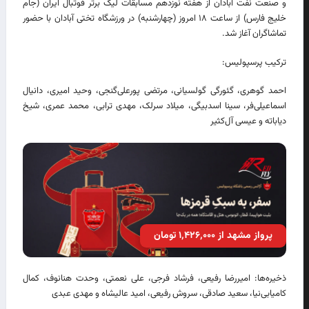
و صنعت نفت آبادان از هفته نوزدهم مسابقات لیگ برتر فوتبال ایران (جام
خلیج فارس) از ساعت ۱۸ امروز (چهارشنبه) در ورزشگاه تختی آبادان با حضور
تماشاگران آغاز شد.
ترکیب پرسپولیس:
احمد گوهری، گئورگی گولسیانی، مرتضی پورعلی‌گنجی، وحید امیری، دانیال
اسماعیلی‌فر، سینا اسدبیگی، میلاد سرلک، مهدی ترابی، محمد عمری، شیخ
دیاباته و عیسی آل‌کثیر
پرواز مشهد از ۱٬۴۲۶٬۰۰۰ تومان
ذخیره‌ها: امیررضا رفیعی، فرشاد فرجی، علی نعمتی، وحدت هنانوف، کمال
کامیابی‌نیا، سعید صادقی، سروش رفیعی، امید عالیشاه و مهدی عبدی