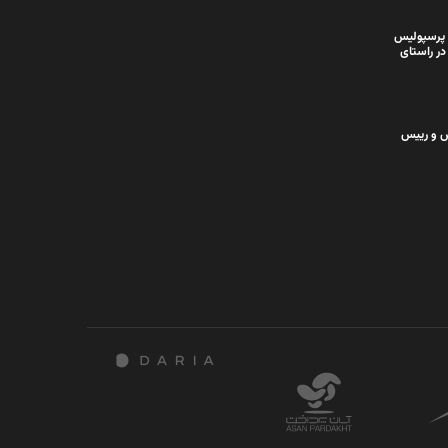
 پرسپولیس
در راستای
س و رییس