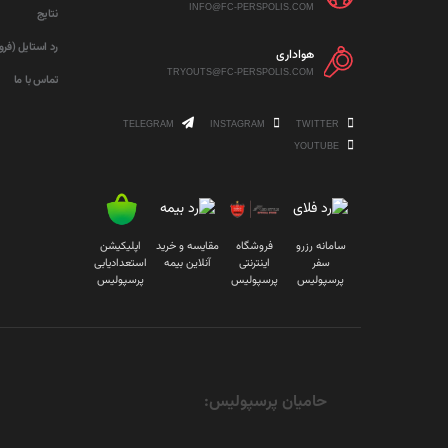
INFO@FC-PERSPOLIS.COM
نتایج
رد استایل (فر
هواداری
TRYOUTS@FC-PERSPOLIS.COM
تماس با ما
TELEGRAM
INSTAGRAM
TWITTER
YOUTUBE
سامانه رزرو
فروشگاه
مقایسه و خرید
اپلیکیشن
سفر
اینترنتی
آنلاین بیمه
استعدادیابی
پرسپولیس
پرسپولیس
پرسپولیس
حامیان پرسپولیس: