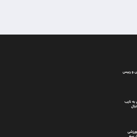
س و رییس
به نایب
بال
ورزشی
ل سه