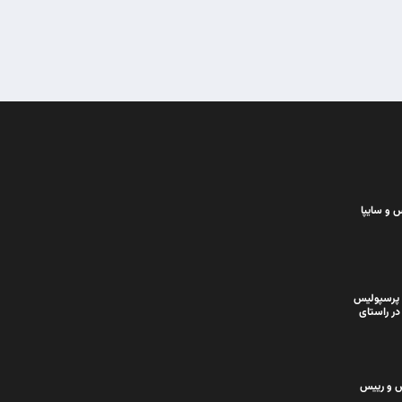
 و سایپا
 پرسپولیس
در راستای
س و رییس