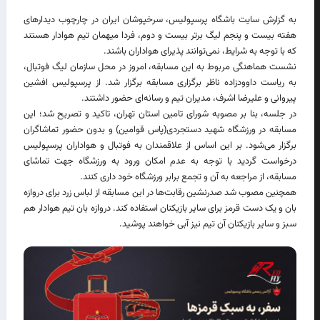
به گزارش سایت باشگاه پرسپولیس، سرخپوشان ایران در چارچوب دیدارهای
هفته بیست و پنجم لیگ برتر بیست و دوم، فردا میهمان تیم هوادار هستند
که با توجه به شرایط، نمی‌توانند پذیرای هواداران باشند.
نشست هماهنگی مربوط به این مسابقه، امروز در محل سازمان لیگ فوتبال،
به ریاست داوودزاده ناظر برگزاری مسابقه برگزار شد. از پرسپولیس افشین
پیروانی و علیرضا اشرف، مدیران تیم و رسانه‌ای حضور داشتند.
در جلسه، بنا بر مصوبه شورای تامین استان تهران، تاکید و تصریح شد؛ این
مسابقه در ورزشگاه شهید دستجردی(پاس قوامین) و بدون حضور تماشاگران
برگزار می‌شود. بر این اساس از علاقمندان به فوتبال و هواداران پرسپولیس
درخواست گردید با توجه به عدم امکان ورود به ورزشگاه جهت تماشای
مسابقه، از مراجعه به آن و تجمع برابر ورزشگاه خود داری کنند.
همچنین مصوب شد صدرنشین رقابت‌ها در این مسابقه از لباس زرد برای دروازه
بان و یک دست قرمز برای سایر بازیکنان استفاده کند. دروازه بان تیم هوادار هم
سبز و سایر بازیکنان آن تیم نیز آبی خواهند پوشید.