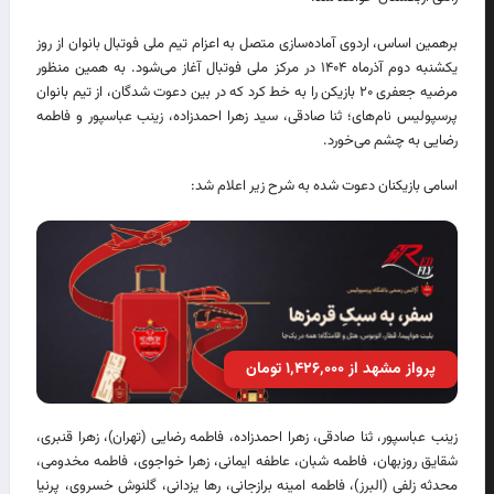
برهمین اساس، اردوی آماده‌سازی متصل به اعزام تیم ملی فوتبال بانوان از روز
یکشنبه دوم آذرماه ۱۴۰۴ در مرکز ملی فوتبال آغاز می‌شود. به همین منظور
مرضیه جعفری ۲۰ بازیکن را به خط کرد که در بین دعوت شدگان، از تیم بانوان
پرسپولیس نام‌های؛ ثنا صادقی، سید زهرا احمدزاده، زینب عباسپور و فاطمه
رضایی به چشم‌ می‌خورد.
اسامی بازیکنان دعوت شده به شرح زیر اعلام شد:
پرواز مشهد از ۱٬۴۲۶٬۰۰۰ تومان
زینب عباسپور، ثنا صادقی، زهرا احمدزاده، فاطمه رضایی (تهران)، زهرا قنبری،
شقایق روزبهان، فاطمه شبان، عاطفه ایمانی، زهرا خواجوی، فاطمه مخدومی،
محدثه زلفی (البرز)، فاطمه امینه برازجانی، رها یزدانی، گلنوش خسروی، پرنیا