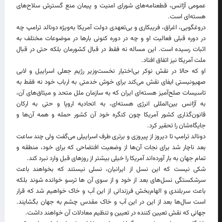
عمومی آژانس، قطعنامه‌های شورای امنیت و پیمان منع گسترش سلاح‌های
هسته‌ای است.
دروغگویی، اغراق، فریبکاری و بی‌تعهدی دولت آمریکا به‌ویژه دونالد ترامپ چه
در دوره قبلی فعالیت او و چه در دوره کنونی بارها در موضوعات مختلف به
اثبات رسیده است. این مساله نه فقط در قبال کشورمان بلکه حتی در قبال
ملت آمریکا نیز اتفاق افتاد.
او که حالا در نقش نوکر بی‌اختیار نخست‌وزیر رژیم جعلی اسراییل و لابی
صهیونیستی ایفای نقش می‌کند برای خوش خدمتی به ارباب خود نه فقط به
تاسیسات صلح‌آمیز هسته‌ای ایران که به سازمان ملل متحد و میثاق‌های آن،
به آژانس بین‌المللی انرژی هسته‌ای، به اتحادیه اروپا و حتی به ارکان
قانون‌گذاری کشور آمریکا چون کنگره خود آن کشور حمله و همه آن‌ها و
جایگاه‌شان را تحقیر کرد.
دونالد ترامپ تا دیروز از پیروزی و برتری طرف اسراییلی می‌گفت ولی چند ساعت
بعد ناچار شد برای نجات آن‌ها از وضعیت افتضاحی که برای خود، منطقه و
تمام جهان به بار آورده‌اند آمریکا را خیلی بیشتر از روزهای قبل وارد نبرد کند.
شکی نیست که این نسل از ایرانیان، نسلی نیستند که بخواهند باعث
سرشکستگی نسل‌های بعد از خود و از سوی آن ها ترسو خوانده شوند بلکه
باعث سربلندی و الهام‌بخش فرزندانی از این آب و خاک خواهیم شد که قرار
است سال‌ها بعد از این در این آب و خاک مقدس چشم به جهان بگشایند.
جهانی که نقش تعیین کننده در تعیین و تنظیم معادلات آن خواهند داشت.