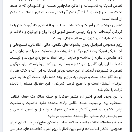
نظامی آمریکا به تأسیسات و اماکن صلح‌آمیز هسته ای کشورمان که با هدف
نجات اسراییل از باتلاق گرفتار آمده در آن انجام شد، بیانیه‌ای را صادر کرد که در
آن آمده است؛
دشمنی دولت‌مردان آمریکا و کارتل‌های سیاسی و اقتصادی که آمریکاییان را به
گروگان گرفته‌اند، به ویژه رییس جمهور کنونی آن با ایران و ایرانیان و دخالت در
حملات علیه کشور عزیزمان مطلب تازه‌ای نیست.
رژیم منحوس اسراییل بدون پشتوانه‌های نظامی، مالی، اطلاعاتی، تسلیحاتی و
لجستیکی آمریکا و تعدادی دیگر از کشورها، حتی جسارت و جرات بر زبان راندن
نام مقدس «ایران» را نداشته و ندارند. آن‌ها اصلا در قواره‌ای نبودند و نیستند
که با ما ایرانیان گلاویز شوند؛ چه رسد به این که می‌خواستند وارد درگیری
نظامی با کشورمان گردند. از این حیث تجاوز آمریکا به این آب و خاک قبل از
این‌ها آغاز شده است و تاریخی به درازای چند دهه دارد. دست آن ها به خون
ایرانیان آغشته است و با هیچ فریبی نمی‌توان این حقایق مسلم را نادیده
گرفت یا منکر شد.
با این وجود اقدام اخیر آن کشور خونریز و جنگ سالار یک حمله نظامی
مستقیم بود. بی‌تردید، حمله نظامی ایالات متحده علیه حاکمیت و تمامیت
ارضی کشورمان، نقض آشکار و فاحش حقوق بین‌الملل و اصول اساسی و
صریح مندرج در منشور ملل متحد محسوب می‌شود.
حمله مسلحانه ایالات متحده به تأسیسات و اماکن صلح‌آمیز هسته ای ایران
همچنین ناقض اساسنامه آژانس بین‌المللی انرژی اتمی، قطعنامه‌های کنفرانس