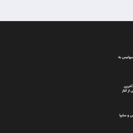
سپولیس به
آخرین
از آغاز
 و سایپا