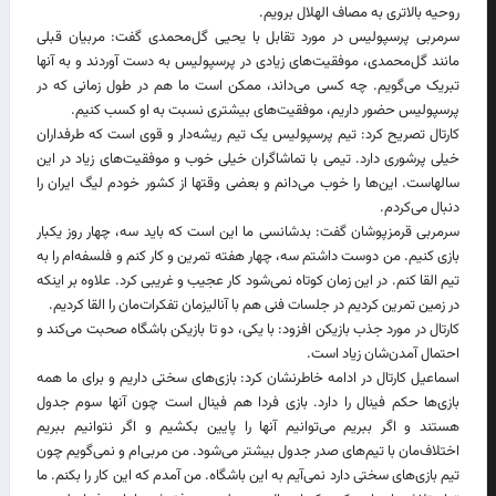
روحیه بالاتری به مصاف الهلال برویم.
سرمربی پرسپولیس در مورد تقابل با یحیی گل‌محمدی گفت: مربیان قبلی
مانند گل‌محمدی، موفقیت‌های زیادی در پرسپولیس به دست آوردند و به آنها
تبریک می‌گویم. چه کسی می‌داند، ممکن است ما هم در طول زمانی که در
پرسپولیس حضور داریم، موفقیت‌های بیشتری نسبت به او کسب کنیم.
کارتال تصریح کرد: تیم پرسپولیس یک تیم ریشه‌دار و قوی است که طرفداران
خیلی پرشوری دارد. تیمی با تماشاگران خیلی خوب و موفقیت‌های زیاد در این
سالهاست. این‌ها را خوب می‌دانم و بعضی وقتها از کشور خودم لیگ ایران را
دنبال می‌کردم.
سرمربی قرمزپوشان گفت: بدشانسی ما این است که باید سه، چهار روز یکبار
بازی کنیم. من دوست داشتم سه، چهار هفته تمرین و کار کنم و فلسفه‌ام را به
تیم القا کنم. در این زمان کوتاه نمی‌شود کار عجیب و غریبی کرد. علاوه بر اینکه
در زمین تمرین کردیم در جلسات فنی هم با آنالیزمان تفکرات‌مان را القا کردیم.
کارتال در مورد جذب بازیکن افزود: با یکی، دو تا بازیکن باشگاه صحبت می‌کند و
احتمال آمدن‌شان زیاد است.
اسماعیل کارتال در ادامه خاطرنشان کرد: بازی‌های سختی داریم و برای ما همه
بازی‌ها حکم فینال را دارد. بازی فردا هم فینال است چون آنها سوم جدول
هستند و اگر ببریم می‌توانیم آنها را پایین بکشیم و اگر نتوانیم ببریم
اختلاف‌مان با تیم‌های صدر جدول بیشتر می‌شود. من مربی‌ام و نمی‌گویم چون
تیم بازی‌های سختی دارد نمی‌آیم به این باشگاه‌. من آمدم که این کار را بکنم. ما