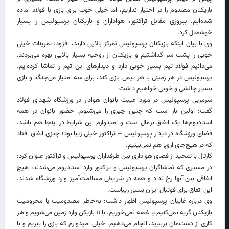
بازیکنان مصدوم را در اختیار نداریم، اما خیلی خوب برای بازی با فولاد آماده
شده‌ایم. پیروزی مقابل تراکتور، هواداران و بازیکنان پرسپولیس را بسیار
خوشحال کرد.
وی با بیان اینکه بازیکنان پرسپولیس تمرکز بالایی دارند، افزود: تمرینات خیلی
خوبی را پشت سر گذاشتیم و بازیکنان از روحیه بسیار بالایی بهره می‌بردند.
می‌دانیم فولاد تیم بسیار خوبی دارد و دیدارهای این تیم را تماشا کرده‌ایم.
پرسپولیس در هر زمینی با هر تیمی بازی کند، برای سه امتیاز می‌جنگد و بازی
بسیار چالشی و خوبی خواهیم داشت.
سرمربی پرسپولیس در مورد غیبت بانوان هوادار در ورزشگاه شهدای فولاد
گفت: اولین بار است که چنین چیزی را می‌شنوم. حضور بانوان در همه
استادیوم‌ها یک اتفاق نرمال است و امیدوارم این شرایط در اینجا هم باشد.
فضای ورزشگاه در دیدار پرسپولیس – تراکتور خیلی زیبا بود؛ چیزی اتفاق افتاد
که در هیچ‌جای اروپا هم نمی‌بینیم.
کارتال با تمجید از فضای هواداری بین طرفداران پرسپولیس و تراکتور عنوان کرد:
در مسیری که تماشاگران پرسپولیس و تراکتور وارد استادیوم می‌شدند، هیچ
اتفاقی بین آنها رخ نداد و همه در شرایطی مسالمت‌آمیز وارد ورزشگاه شدند.
این اتفاق برای فوتبال ایران بسیار زیباست.
وی درباره غایبان پرسپولیس اظهار داشت: به‌خاطر مصدومیت یا محرومیت
بازیکنان گریه نمی‌کنیم یا غصه نمی‌خوریم. با ۱۱ بازیکن وارد زمین می‌شویم و هر
کاری از دست‌مان بربیاید، انجام می‌دهیم. خیلی امیدوارم که بازی را ببریم و با