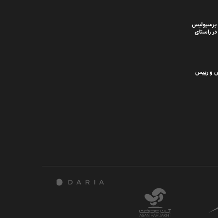
 پرسپولیس
در راستای
س و رییس