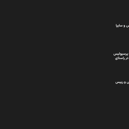
 و سایپا
 پرسپولیس
در راستای
س و رییس