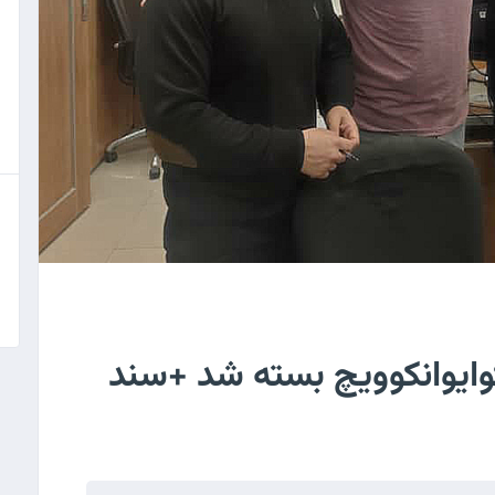
کوایوانکوویچ بسته شد +سند