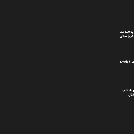
 پرسپولیس
در راستای
س و رییس
به نایب
بال