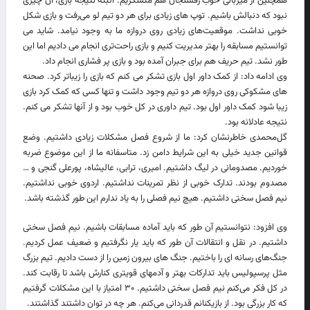
همچنین از میزبانی خوب رفسنجان هم متشکریم. البته نتیجه بازی، آن چیزی
نبود که دنبالش باشیم. توپ های زیادی برای هر دو تیم لو می‌رفت و بازی شکل
خوبی نداشت. موقعیت‌های زیادی روی دروازه ما به وجود نیامد. شاید می
توانستیم مسابقه را بهتر مدیریت کنیم و بازی راحت‌تری انجام می دادیم اما این
طور نشد. تیم حریف هم برای جبران آمده بود و بازی پر فشاری انجام داد.
وی ادامه داد: از کمک داور اول بازی تشکر می کنم که بازی را زیباتر کرد. صحنه
های مشکوکی روی دروازه هر دو تیم وجود داشت و تنها کسی که کمک کرد بازی
زیبا شود کمک داور اول بود. تیم داوری در کل خوب بود و از آنها تشکر می کنم.
نتیجه عادلانه بود.
گل‌محمدی خاطرنشان کرد: ما از شروع فصل مشکلات زیادی داشتیم. وضع
قوانین جدید خیلی به این شرایط دامن زد. متاسفانه ما از این موضوع ضربه
خوردیم. مصدومانی در لیگ داشتیم. امیری، ترابی، عالیشاه، پورعلی گنجی و …
مصدوم بودند. تدارک خوبی از نظر تمرینات نداشتیم. اردوی خوبی نداشتیم.
نیم فصل سختی داشتیم. هیچ نیم فصلی را به یاد ندارم این طور گذشته باشد.
وی افزود: نتوانستیم آن طور که باید آماده مسابقات باشیم. نیم فصل سختی
داشتیم. در نقل و انتقالات آن طور که باید یار نگرفتیم و ضعیف عمل کردیم.
جنگ‌های رسانه ای را باختیم. جنگ های بیرون زمین را از دست دادیم. تیم بزرگ
مثل پرسپولیس باید تدارکات بهتر و آدمهای قویتری کنارش باشد تا رقابت کند.
در کل فکر می‌کنم نیم فصل سختی داشتیم. ۳۰ امتیاز با این مشکلات گرفتیم
که کار بزرگی بود. از بازیکنانم قدردانی می‌کنم. هر چه در توان داشتند گذاشتند.