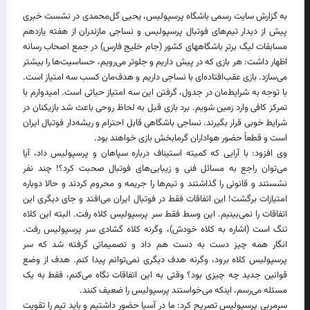
به گزارش سایت رسمی باشگاه پرسپولیس، یحیی گل‌محمدی در نشست خبری
پیش از دیدار تیم‌های فوتبال پرسپولیس و نساجی مازندران از هفته یازدهم
مسابقات لیگ برتر باشگاههای کشور (جام خلیج فارس) در جمع اصحاب رسانه
اظهار داشت: هر بازی که در پیش داریم و جلوتر می‌رویم، حساسیت‌ها را بیشتر
می‌سازد. بازی عقب‌افتاده‌ای با نساجی داریم و هدف‌مان کسب سه امتیاز است.
با توجه به شرایط‌مان در جدول، گرفتن این سه امتیاز حیاتی است. امیدوارم با
تمرکز کافی وارد زمین شویم. برد بازی قبل به لحاظ روحی باعث شد بازیکنان در
شرایط خوبی قرار بگیرند. نساجی باشگاهی قابل احترام و ریشه‌دار فوتبال ایران
است و قطعاً حضور هواداران گرمابخش بازی خواهند بود.
وی افزود: با آرایی که کمیته استیناف درباره سپاهان و پرسپولیس داد، آیا
می‌توان راجع به مسائل فنی و زیبایی‌های فوتبال صحبت کرد؟! چند نفر
نشستند و قانونی را گذاشتند و تیم‌ها را جریمه و محروم کردند و حالا دوباره
امتیازات برگشت! این اتفاقات فقط در فوتبال ایران می‌افتد و جای دیگری این
اتفاقات را نمی‌بینیم. این وسط فقط سر پرسپولیس کلاه رفت. البته این کلاه
تنگ است (اشاره به کلاه خودش)، وگرنه کلاه گشادی سر پرسپولیس رفت.
انگار همه چیز دست به دست هم داد و تصمیماتی گرفته شد که سر
پرسپولیس کلاه برود، وگرنه هدف دیگری نمی‌توانم پیدا کنم. هدف از وضع
قوانین جدید چه چیزی بود؟ وقتی به این اتفاقات نگاه می‌کنم، فقط به یک
مسئله می‌رسم، اینکه می‌خواستند پرسپولیس را ضعیف کنند.
سرمربی پرسپولیس تصریح کرد: ما در آسیا حضور داشتیم و باید تیم را تقویت