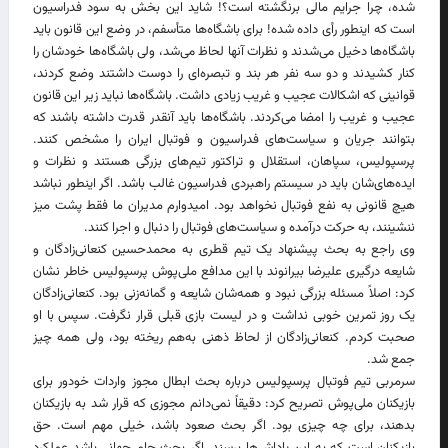
شده، چرا جرایم مالی برنگشته است؟! شاید این بخش به سود فدراسیون
است که اینطور رأی داده شده! برای باشگاه‌ها متأسفم، در وضع این قانون باید
باشگاه‌ها دخیل می‌شدند و نظرات آنها لحاظ می‌شد، ولی باشگاه‌ها خودشان را
کنار کشیدند و دو سه نفر هر بند و تبصره‌ای را دوست داشتند وضع کردند،
قوانینی که اشکالات عجیب و غریب زیادی داشت. باشگاه‌ها نباید زیر این قانون
عجیب و غریب را امضا می‌کردند. باشگاه‌ها باید آنقدر قدرت داشته باشند که
بتوانند جریان و سیاست‌های فدراسیون و فوتبال ایران را مشخص کنند.
پرسپولیس، سپاهان، استقلال و تراکتور تیم‌های بزرگی هستند و نظرات و
ایده‌های‌شان باید در سیستم راهبردی فدراسیون غالب باشد. اگر اینطور نباشد
هیچ قانونی به نفع فوتبال نخواهد بود. امیدوارم مدیران ما فقط پشت میز
ننشینند، به حرکت درآمده و سیاست‌های فوتبال را دنبال و اجرا کنند.
وی راجع به بحث پیشنهاد یک تیم قطری به محمدحسین کنعانی‌زادگان و
شایعه درگیری علیرضا بیرانوند با این مدافع ملی‌پوش پرسپولیس خاطر نشان
کرد: اصلاً مسئله بزرگی نبود و همه‌شان شایعه و گمانه‌زنی بود. کنعانی‌زادگان
یک روز تمرین خوبی نداشت و در لیست بازی قبلی قرار نگرفت. سپس با او
صحبت کردم. کنعانی‌زادگان از لحاظ ذهنی به‌هم ریخته بود، ولی همه چیز
جمع شد.
سرمربی تیم فوتبال پرسپولیس درباره بحث ابطال مجوز واردات خودور برای
بازیکنان ملی‌پوش تصریح کرد: دقیقاً نمی‌دانم مجوزی که قرار شد به بازیکنان
بدهند، برای چه چیزی بود. اگر بحث صعود باشد، خیلی مهم است. حق