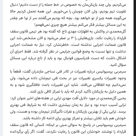
می‌کردیم، ولی چند بازیکن‌مان به خصوص در خط حمله را از دست دادیم! دنبال
تقویت تیم بودیم، ولی الان چوبش را می‌خوریم. این همه تحمل کردیم حالا
می‌گویند همه چیز از نو خواهد بود. بچه که بودیم می‌گفتند سر از نو! هر چقدر
به این مسائل بیشتر فکر می‌کنم بیشتر هیچ چیزی نمی‌فهمم!
گل‌محمدی در واکنش به اظهارات مهدی تاج که گفته بود هر تیمی قانون سقف
قرارداد را رعایت نکند، بازی‌هایش را ۳ بر صفر می‌شود و الان مشخص شد این
قانون ضمانت اجرایی نداشته است، خاطرنشان کرد: نیاز به ضمانت اجرایی
نداشت و تنها نسبت به وضع قوانین جرایمی در نظر گرفته شد. فقط اجرای آن
اشکال داشت که دست فدراسیون فوتبال بود و باید از تاج درباره این مسائل
سؤال کنید.
سرمربی پرسپولیس درباره تغییرات در کادر فنی نساجی مازندران گفت: قطعاً با
وجود تغییرات یکسری تغییرات نیز در بحث فنی تیم‌شان داده می‌شود، ولی
نمی‌دانیم چه اتفاقاتی می‌افتد. شاید این تغییرات باعث غافلگیری شود و به
همین دلیل به بازیکنان تأکید کردم که باید با تمرکز کافی بازی کنند.
یحیی گل‌محمدی در مورد دلایل اُفت مهدی ترابی در هفته‌های اخیر عنوان کرد:
ترابی آسیب دیده بود و نیاز به زمان بیشتری داشت که به شرایط فنی بهتری
برسد. ترابی یکی از بهترین بازیکنان و نفرات تأثیرگذار تیم‌مان بوده و هست، ولی
خودش هم باید تلاش بیشتر و تمرکز بهتری برای ادامه کار داشته باشد.
سرمربی پرسپولیس در پاسخ به سوالی مبنی بر اینکه؛ کسانی که قانون سقف
قرارداد را نوشتند خودشان این قانون را رعایت نکردند، گفت: اگر رأی برگردانده