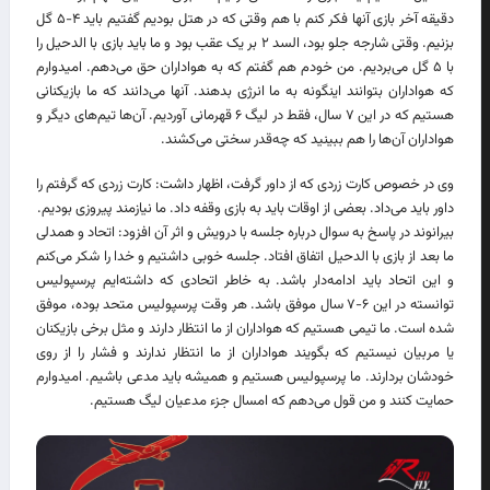
دقیقه آخر بازی آنها فکر کنم با هم وقتی که در هتل بودیم گفتیم باید ۴-۵ گل
بزنیم. وقتی شارجه جلو بود، السد ۲ بر یک عقب بود و ما باید بازی با الدحیل را
با ۵ گل می‌بردیم. من خودم هم گفتم که به هواداران حق می‌دهم. امیدوارم
که هواداران بتوانند اینگونه به ما انرژی بدهند. آنها می‌دانند که ما بازیکنانی
هستیم که در این ۷ سال، فقط در لیگ ۶ قهرمانی آوردیم. آن‌ها تیم‌های دیگر و
هواداران آن‌ها را هم ببینید که چه‌قدر سختی می‌کشند.
وی در خصوص کارت زردی که از داور گرفت، اظهار داشت: کارت زردی که گرفتم را
داور باید می‌داد. بعضی از اوقات باید به بازی وقفه داد. ما نیازمند پیروزی بودیم.
بیرانوند در پاسخ به سوال درباره جلسه با درویش و اثر آن افزود: اتحاد و همدلی
ما بعد از بازی با الدحیل اتفاق افتاد. جلسه خوبی داشتیم و خدا را شکر می‌کنم
و این اتحاد باید ادامه‌دار باشد. به خاطر اتحادی که داشته‌ایم پرسپولیس
توانسته در این ۶-۷ سال موفق باشد. هر وقت پرسپولیس متحد بوده، موفق
شده است. ما تیمی هستیم که هواداران از ما انتظار دارند و مثل برخی بازیکنان
یا مربیان نیستیم که بگویند هواداران از ما انتظار ندارند و فشار را از روی
خودشان بردارند. ما پرسپولیس هستیم و همیشه باید مدعی باشیم. امیدوارم
حمایت کنند و من قول می‌دهم که امسال جزء مدعیان لیگ هستیم.