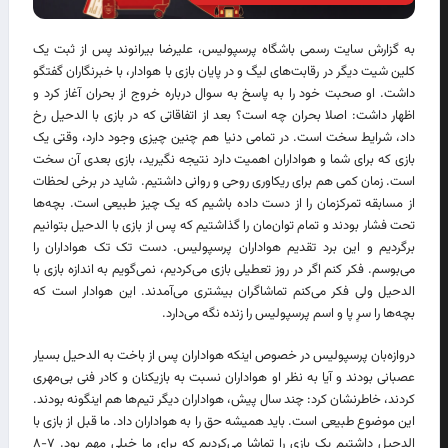
به گزارش سایت رسمی باشگاه پرسپولیس، علیرضا بیرانوند پس از ثبت یک
کلین شیت دیگر در رقابت‌های لیگ و در پایان بازی با هوادار، با خبرنگاران گفتگو
داشت. او صحبت خود را به پاسخ به سوال درباره خروج از بحران آغاز کرد و
اظهار داشت: اصلا بحران چه است؟ بعد از اتفاقاتی که در بازی با الدحیل رخ
داد، شرایط سخت است. در تمامی دنیا هم چنین چیزی وجود دارد، وقتی یک
بازی که برای شما و هواداران اهمیت دارد نتیجه نگیرید، بازی بعدی آن سخت
است. زمان کمی هم برای ریکاوری روحی و روانی داشتیم. شاید در برخی لحظات
از مسابقه تمرکزمان را از دست داده باشیم که یک چیز طبیعی است. بچه‌ها
تحت فشار بودند و تمام توان‌مان را گذاشتیم که پس از بازی با الدحیل بتوانیم
برگردیم و این برد تقدیم هواداران پرسپولیس. دست تک تک هواداران را
می‌بوسم. فکر کنم اگر در روز تعطیلی بازی می‌کردیم، نمی‌گویم به اندازه بازی با
الدحیل ولی فکر می‌کنم تماشاگران بیشتری می‌آمدند. این هوادار است که
بچه‌ها را سرِ پا و اسم پرسپولیس را زنده نگه می‌دارد.
دروازه‌بان پرسپولیس در خصوص اینکه هواداران پس از باخت به الدحیل بسیار
عصبانی بودند و آیا به نظر او هواداران نسبت به بازیکنان و کادر فنی بی‌مهری
کردند، خاطرنشان کرد: چند سال پیش، هواداران دیگر تیم‌ها هم اینگونه بودند.
این موضوع طبیعی است. باید همیشه حق را به هواداران داد. ما قبل از بازی با
الدحیل داشتیم یک بازی را تماشا می‌کردیم که برای ما خیلی مهم بود. ۷-۸