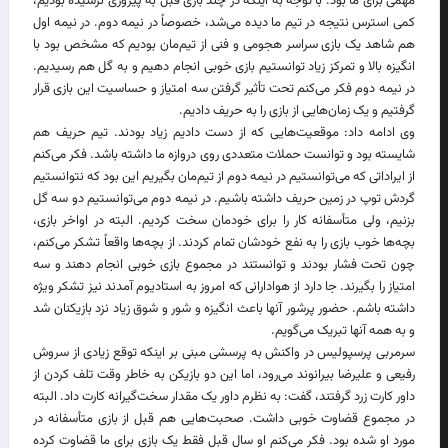
مهمی برای ما بود. با توجه به اینکه در چند بازی قبل به پیروزی نرسیده بودیم،
کمی استرس نتیجه در تیم ما دیده می‌شد، خصوصاً در نیمه دوم. در نیمه اول
هم شاهد یک بازی سراسر هجومی و فنی از تیم‌مان بودیم که مشخص بود با
انگیزه بالا و تمرکز زیاد توانستیم بازی خوبی انجام دهیم و به گل هم رسیدیم.
در نیمه دوم فکر می‌کنم تحت تأثیر گرفتن سه امتیاز و حساسیت این بازی قرار
گرفتیم و یک زمان‌هایی از بازی را به حریف دادیم.
وی ادامه داد: موقعیت‌هایی که از دست دادیم زیاد بودند. تیم حریف هم
شایسته بود و توانست حملات متعددی روی دروازه ما داشته باشد. فکر می‌کنم
از ایراداتی که می‌توانستیم در نیمه دوم از تیم‌مان بگیریم این بود که نتوانستیم
گردش توپ در زمین حریف داشته باشیم. در نیمه دوم می‌توانستیم دو سه گل
بزنیم، ولی متأسفانه کار را برای خودمان سخت کردیم. البته در اواخر بازی،
بچه‌ها خوب بازی را به نفع خودشان تمام کردند. از بچه‌ها واقعاً تشکر می‌کنم،
چون تحت فشار بودند و توانستند در مجموع بازی خوبی انجام دهند و سه
امتیاز را بگیرند. جا دارد از هوادارانی که امروز به استادیوم آمدند نیز تشکر ویژه
داشته باشم. حضور پرشور آنها باعث انگیزه و شور و شوق زیاد نزد بازیکنان شد
و به همه آنها تبریک می‌گویم.
سرمربی پرسپولیس در واکنش به پرسشی مبنی بر اینکه توقع زیادی از سروش
رفیعی و علیرضا بیرانوند می‌رود، اما این دو بازیکن به خاطر وقت تلف کردن از
داور کارت زرد گرفتند، گفت: به نظرم داور یک مقدار سخت‌گیرانه کارت داد. البته
در مجموع قضاوت خوبی داشت. صحبت‌هایی هم قبل از بازی متأسفانه در
مورد او شده بود. فکر می‌کنم او سال قبل فقط یک بازی برای ما قضاوت کرده