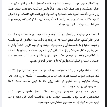
بود که آنهم دربی بود. این صحبت‌ها و سؤالات که قبل از بازی از آقای فکری شد
خیلی هدفمند و هماهنگ‌ شده بود. اصلاً دلیلی نداشت بخواهند اینقدر فشار
روی داور بگذارند. امروز هم خورشیدی قضاوت فوق‌العاده‌ای داشت، او از داوران
شریف کشور است. این صحبت‌ها اصلاً درست نبود. فکر نمی‌کنم بچه‌های ما
هم شایسته دریافت کارت زرد بودند.
گل‌محمدی درباره دربی پیش رو نیز توضیح داد: چند روز فرصت داریم که به
دربی فکر کنیم. خیلی مهم است که در روزهای باقیمانده ریکاوری خوبی داشته
باشیم. احتیاج به همبستگی و صمیمیت بیشتری در تیم داریم. قطعاً وقتی با
هم باشیم و کنار هم باشیم از لحاظ فنی تیم ما خوب است و این باور را دارم که
بازیکنانم می‌توانند در روزهای سخت خودشان را نشان دهند. دربی هم همیشه
حساس است و خیلی امیدواریم که بازی خوبی انجام دهیم.
«آیا عالیشاه برای دربی آماده خواهد بود؟»، وی در پاسخ به این سؤال گفت:
فکر می‌کنم بتواند برسد! امروز هم شاید می‌توانست ۱۰ دقیقه بازی کند، ولی
ریسک نکردیم و به نظرم در چند روزی که تا دربی مانده است کاملاً‌
مصدومیتش برطرف خواهد شد.
سرمربی پرسپولیس همچنین راجع به عملکرد نبیل باهویی عنوان کرد:
عملکردش خوب بود و توانست خودش را در موقعیت گلزنی قرار دهد و یک
توپ هم به تیرک زد. در مجموع عملکردش خوب بود.