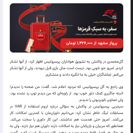
پرواز مشهد از ۱٬۴۲۶٬۰۰۰ تومان
گل‌محمدی در واکنش به تشویق هواداران پرسپولیس اظهار کرد: از آنها تشکر
کردم. امروز جو خوبی بود. درست است مثل بازی قبل نبودند، ولی از آنها تشکر
می‌کنم. تماشاگران خیلی به ما انگیزه دادند و متشکرم.
وی راجع به گل پرسپولیس که مردود اعلام شد، گفت: من صحنه را ندیدم!
البته جاگیری کمک داور خوب بود. از زاویه‌ای که من دیدم توپ رد نشده بود،
ولی تصاویر تلویزیونی را ندیدم.
سرمربی پرسپولیس در واکنش به سؤالی درباره لزوم استفاده از VAR در
مسابقات لیگ خاطر نشان کرد: می‌دانیم داوران‌مان با کمترین امکانات کار
می‌کنند. امروز حتی هدست هم نداشتند. این کار داوری را سخت می‌کند.
همانطور که مربیان و بازیکنان نیاز به امکانات دارند داوران هم نیاز دارند، ولی به
هر حال هر فصل فقط وعده وعید می‌دهند. الان دو سال است که می‌گویند