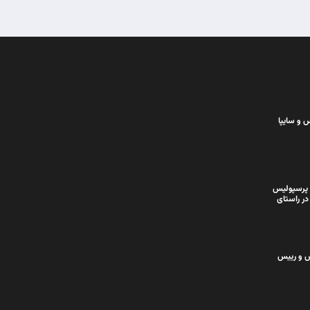
 و سایپا
 پرسپولیس
در راستای
س و رییس