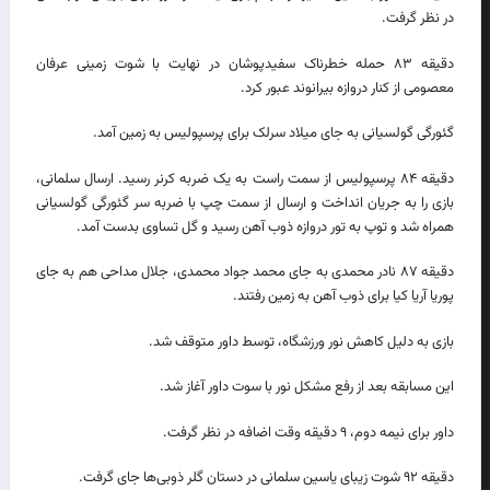
در نظر گرفت.
دقیقه ۸۳ حمله خطرناک سفیدپوشان در نهایت با شوت زمینی عرفان
معصومی از کنار دروازه بیرانوند عبور کرد.
گئورگی گولسیانی به جای میلاد سرلک برای پرسپولیس به زمین آمد.
دقیقه ۸۴ پرسپولیس از سمت راست به یک ضربه کرنر رسید. ارسال سلمانی،
بازی را به جریان انداخت و ارسال از سمت چپ با ضربه سر گئورگی گولسیانی
همراه شد و توپ به تور دروازه ذوب آهن رسید و گل تساوی بدست آمد.
دقیقه ۸۷ نادر محمدی به جای محمد جواد محمدی، جلال مداحی هم به جای
پوریا آریا کیا برای ذوب آهن به زمین رفتند.
بازی به دلیل کاهش نور ورزشگاه، توسط داور متوقف شد.
این مسابقه بعد از رفع مشکل نور با سوت داور آغاز شد.
داور برای نیمه دوم، ۹ دقیقه وقت اضافه در نظر گرفت.
دقیقه ۹۲ شوت زیبای یاسین سلمانی در دستان گلر ذوبی‌ها جای گرفت.