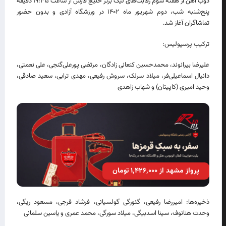
ذوب آهن از هفته سوم رقابت‌های لیگ برتر خلیج فارس از ساعت ۱۹:۳۵ دقیقه
پنج‌شنبه شب، دوم شهریور ماه ۱۴۰۲ در ورزشگاه آزادی و بدون حضور
تماشاگران آغاز شد.
ترکیب پرسپولیس:
علیرضا بیرانوند، محمدحسین کنعانی زادگان، مرتضی پورعلی‌گنجی، علی نعمتی،
دانیال اسماعیلی‌فر، میلاد سرلک، سروش رفیعی، مهدی ترابی، سعید صادقی،
وحید امیری (کاپیتان) و شهاب زاهدی
پرواز مشهد از ۱٬۴۲۶٬۰۰۰ تومان
ذخیره‌ها: امیررضا رفیعی، گئورگی گولسیانی، فرشاد فرجی، مسعود ریگی،
وحدت هنانوف، سینا اسدبیگی، میلاد سورگی، محمد عمری و یاسین سلمانی