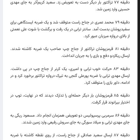
دقیقه ۷۷ تراکتور بار دیگر دست به تعویض زد. سعید کریم‌آذر به جای مهدی
حسینی وارد زمین شد.
دقیقه ۷۹ محمد عمری در جناح راست متوقف شد و یک ضربه ایستگاهی برای
سفیدپوشان بدست آمد. سانتر ترابی در یک رفت و برگشت با شوت علی نعمتی
از بالای دروازه میزبان عبور کرد.
دقیقه ۸۱ قرمزپوشان تراکتور از جناح چپ صاحب یک ضربه کاشته شدند.
ارسال ریکاردو دفع و بازی را به جریان انداخت.
دقیقه ۸۳ حرکت خوب ترابی و امیری، یک کرنر از جناح چپ در پی داشت.
ارسال مهدی ترابی با ضربه پورعلی گنجی به تیرک دروازه تراکتور برخورد کرد و در
ادامه، داور بازی را متوقف کرد.
دقیقه ۸۵ قرمزپوشان بار دیگر حمله‌ای را تدارک دیدند که در نهایت، توپ در
اختیار بیرانوند قرار گرفت.
دقیقه ۸۶ سرمربی پرسپولیس دو تعویض همزمان انجام داد. مسعود ریگی به
جای مهدی ترابی و میلاد سورگی به جای سروش رفیعی وارد زمین شدند.
دقیقه ۸۷ ارسال سعید صادقی از جناح راست، از روی نقطه کاشته با ضربه