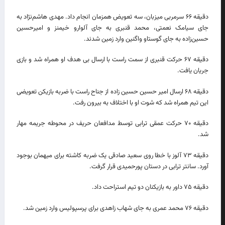
دقیقه ۶۶ سرمربی میزبان، سه تعویض همزمان انجام داد. مهدی هاشم‌نژاد به
جای سیامک نعمتی، محمد قنبری به جای آلوارو خیمنز و امیرحسین
حسین‌زاده به جای گوستاو واگنین وارد زمین شدند.
دقیقه ۶۷ حرکت قنبری از سمت راست با ارسال بی هدف او همراه شد و بازی
جریان یافت.
دقیقه ۶۸ ارسال امیر حسین حسین زاده از جناح راست با ضربه بازیکن تعویضی
این تیم همراه شد که شوت او با اختلاف به بیرون رفت.
دقیقه ۷۰ حرکت عمقی ترابی توسط مدافعان حریف در محوطه جریمه مهار
شد.
دقیقه ۷۳ آلوز با خطا روی سعید صادقی یک ضربه کاشته برای میهمان بوجود
آورد. سانتر ترابی در دستان پورحمیدی قرار گرفت.
دقیقه ۷۵ داور به بازیکنان دو تیم استراحت داد.
دقیقه ۷۶ محمد عمری به جای شهاب زاهدی برای پرسپولیس وارد زمین شد.