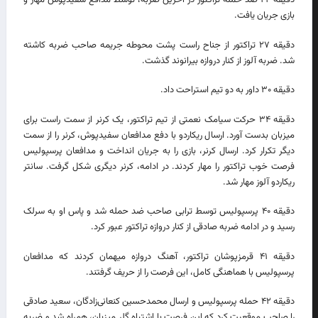
دقیقه ۲۴ ضد حمله تراکتور در آخرین ضربه، توسط مدافع سفیدپوش مهار و
بازی جریان یافت.
دقیقه ۲۷ تراکتور از جناح راست پشت محوطه جریمه صاحب ضربه کاشته
شد. ضربه آلوز از کنار دروازه بیرانوند گذشت.
دقیقه ۳۰ داور به دو تیم استراحت داد.
دقیقه ۳۴ حرکت سیامک نعمتی از تیم تراکتور، یک کرنر از سمت راست برای
میزبان بدست آورد. ارسال ریکاردو با دفع مدافعان سفیدپوش، کرنر را از سمت
دیگر تکرار کرد. ارسال کرنر، بازی را به جریان انداخت و مدافعان پرسپولیس
فرصت خوب تراکتور را مهار کردند. در ادامه، کرنر دیگری شکل گرفت. سانتر
ریکاردو آلوز مهار شد.
دقیقه ۴۰ پرسپولیس توسط ترابی صاحب ضد حمله شد و پاس او به سرلک
رسید و در ادامه ضربه صادقی از کنار دروازه تراکتور عبور کرد.
دقیقه ۴۱ قرمزپوشان تراکتور، آهنگ دروازه میهمان کردند که مدافعان
پرسپولیس با هماهنگی کامل، این فرصت را از حریف گرفتند.
دقیقه ۴۲ حمله پرسپولیس و ارسال محمدحسین کنعانی‌زادگان، سعید صادقی
را صاحب موقعیت کرد که این فرصت با اشتباه گلر میزبان، همراه شد و ضربه