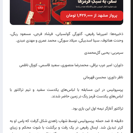
پرواز مشهد از ۱٬۴۲۶٬۰۰۰ تومان
ذخیره‌ها: امیررضا رفیعی، گئورگی گولسیانی، فرشاد فرجی، مسعود ریگی،
وحدت هنانوف، سینا اسدبیگی، میلاد سورگی، محمد عمری و مهدی عبدی.
سرمربی: یحیی گل‌محمدی
داوران: امیر عرب براقی، محمدرضا منصوری، سعید قاسمی، کوپال ناظمی
ناظر داوری: محسن قهرمانی
پرسپولیس در این مسابقه با لباس‌های یکدست سفید و تیم تراکتور با
لباس‌های یکدست قرمز رنگ در زمین حاضر شدند.
تراکتور آغازگر نیمه اول این بازی بود.
دقیقه ۵ ضد حمله پرسپولیس توسط شهاب زاهدی شکل گرفت که پاس او به
کرنر تبدیل شد. ارسال رفیعی در یک رفت و برگشت با شوت محکم و زیبای