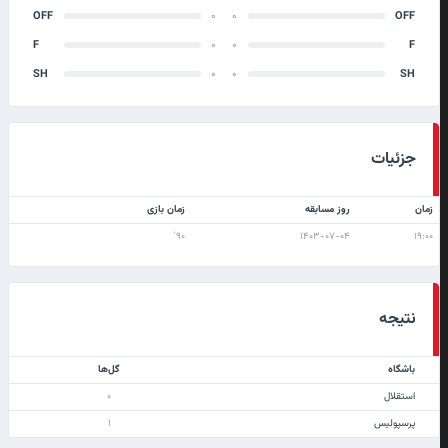
OFF
۰
۰
OFF
F
۰
۰
F
SH
۰
۰
SH
جزئیات
زمان
روز مسابقه
زمان بازی
۹۰'
۱۴۰۳-۰۷-۰۴
۱۹:۰۰
نتیجه
باشگاه
گل‌ها
استقلال
۰
پرسپولیس
۱