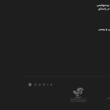
 پرسپولیس
در راستای
س و رییس