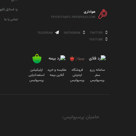
رد استایل (فر
هواداری
TRYOUTS@FC-PERSPOLIS.COM
تماس با ما
TELEGRAM
INSTAGRAM
TWITTER
YOUTUBE
سامانه رزرو
فروشگاه
مقایسه و خرید
اپلیکیشن
سفر
اینترنتی
آنلاین بیمه
استعدادیابی
پرسپولیس
پرسپولیس
پرسپولیس
حامیان پرسپولیس: