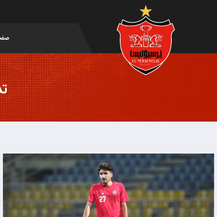
صفح
تد