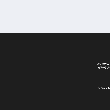
 پرسپولیس
در راستای
س و رییس