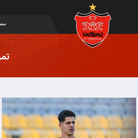
صفح
تمر