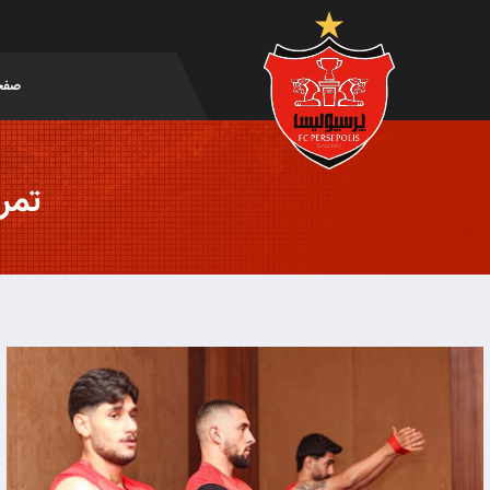
صفح
تمری