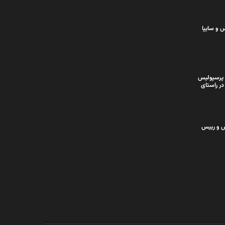
 و سایپا
 پرسپولیس
در راستای
س و رییس