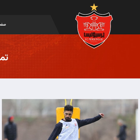
صفح
تمر