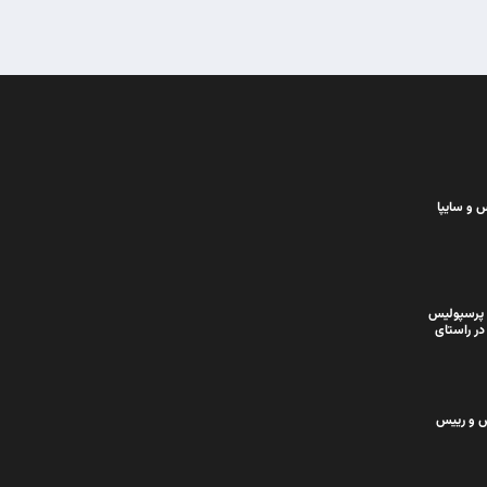
 و سایپا
 پرسپولیس
در راستای
س و رییس