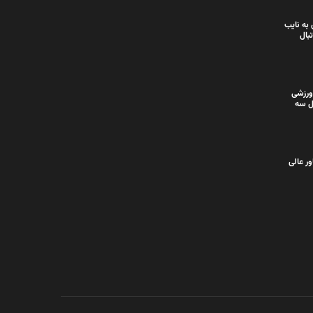
به نایب
بال
ورزشی
ل سه
ر عالی