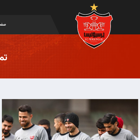
صفح
تمر