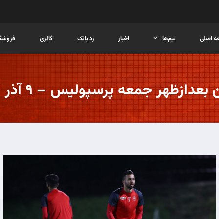
ه اصلی
تیم‌ها
اخبار
رد بانک
گالری
فروشگا
 بعدازظهر جمعه پرسپولیس – ۹ آذر
۳