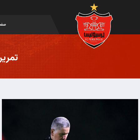
صفح
تمرین