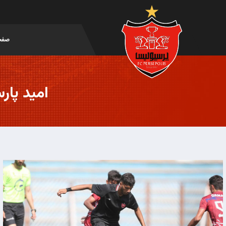
صفح
امید پارس