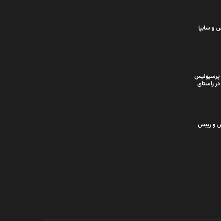
 و سایپا
 پرسپولیس
در راستای
س و رییس