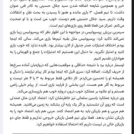
خیر و همچنین شایعه اضافه شدن سید جلال حسینی به کادر فنی عنوان
داشت: تا نیم فصل، ۳ بازی مانده و هنوز تا رسیدن به بحث نقل و انتقالات
وقت داریم. سید جلال حسینی هم دوست خوب من است و با او صحبت
می‌کنم. تمرکز من فعلا فقط روی بازی‌های تیم است.
سرمربی برزیلی پرسپولیس در مواجهه با این اظهار نظر که پرسپولیس زیبا بازی
نمی‌کند تاکید کرد: پرسپولیس مثل بقیه تیم‌ها بازی می‌کند. سالی که اینجا
بودم اختلاف امتیازات صدر جدول از الان بیشتر بود. فایده ندارد که خوب بازی
کنید و امتیاز نگیرید. ما دنبال این هستیم که امتیازات را جمع و قهرمانی را به
هواداران تقدیم کنیم.
اوسمار درباره برد با نتیجه حداقلی و موقعیت‌هایی که دروازه‌بان آماده سرخ‌ها
از حریف گرفت، اضافه کرد: سری قبل که اینجا بودم کار پیام نیازمند را دنبال و
همیشه او را تحسین می‌کردم. کار دفاعی فقط مربوط به ۳ یا ۴ نفر نیست و
مربوط به گلر هم هست. این بخشی از فرایند بازی است. از پیام خیلی راضی
هستم و او علاوه بر عملکرد خوب درون دروازه خوب هم بازی‌سازی می‌کند.
وی درباره عملکرد یاسین سلمانی نیز خاطرنشان کرد: اعتماد کردن مثل صندلی
است که روی آن نشستید و اگر یک پایه آن بشکند به زمین می‌افتید. همیشه
هم مربی و هم بازیکن باید به هم اعتماد کنند. مربی هم باید اعتماد خود را به
بازیکن نشان بدهد. فعلا برای نیم فصل بازیکن خروجی نداریم و فقط جای دو
بازیکن خالی در لیست داریم که احتمالا استفاده خواهیم کرد.