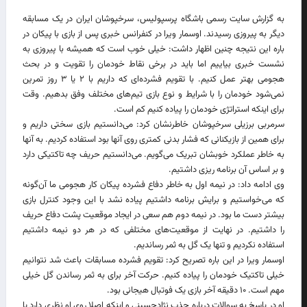
به گزارش سایت رسمی باشگاه پرسپولیس، سرخپوشان ایران در یک مسابقه
دیگر به پیروزی رسیدند. اوسمار ویرا در کنفرانس خبری پس از بازی با پیکان در
باره این نتیجه چنین اظهار داشت: خیلی خوب است که همیشه با پیروزی به
نشست خبری بیاییم اما باید در برخی نقاط خودمان را تقویت و در بحث
هجومی بهتر عمل کنیم. با تقویم فشرده‌ای که داریم با ۲ یا ۳ روز تمرین
نمی‌شود خودمان را با شرایط و نوع بازی تیم‌های مختلف وفق بدهیم. وقت
برای اینکه استراتژی خودمان را پیاده کنیم کم است.
سرمربی برزیلی سرخپوشان خاطرنشان کرد: می‌دانستیم بازی سختی داریم و
برای همین از بازیکنانی که فشار بدنی کمتری روی آنها بود استفاده کردیم. به آنها
به خاطر عملکرد خوبشان تبریک می‌گویم. می‌دانستیم حریف چه تاکتیکی دارد
و بر اساس آن برنامه ریزی داشتیم.
وی ادامه داد: در نیمه اول به خاطر دفاع فشرده پیکان کار هجومی ما آن‌گونه
که می‌خواستیم و برایش برنامه داشتیم پیاده نشد با این وجود کنترل بازی
بیشتر دست ما بود. در نیمه دوم هم سعی در ایجاد موقعیت پشت دفاع حریف
را داشتیم. در نهایت از موقعیت‌های مختلفی که در هر دو نیمه داشتیم
استفاده نکردیم و تنها یک گل به ثمر رساندیم.
اوسمار ویرا در این باره تصریح کرد: تقویم فشرده مسابقات باعث شد نتوانیم
خیلی تاکتیک خودمان را پیاده کنیم. حرکت آخر برای به ثمر رساندن گل خیلی
مهم است. ۱۰ دقیقه آخر بازی یک فوتبال هیجانی بود.
او در پاسخ به سوالات درباره جذب نژادحسینی و اینکه اصلا روی او نظری دارد یا