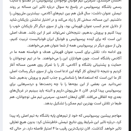
احسان خرسندی، سرمربی تیم فوتبال نوجوانان پرسپولیس، در گفتگو با سایت
رسمی باشگاه پرسپولیس در پاسخ به سوال درباره تاثیر این مساله بر روند
تیمش عنوان داشت: سال قبل هم بین تیم‌های آکادمی، بیشترین ملی‌پوش را
داشتیم. این مساله، سختی کار را زیاد می‌کند و در اختیار نداشتن بازیکنان شاید
از دلایل عدم کسب عنوان قهرمانی بود، ولی از سوی دیگر اگر بازیکنان خوب را
پیدا کنیم و پرورش بدهیم، نتیجه‌اش نمی‌تواند غیر از این باشد. هدف اصلی
این است که برای آینده پرسپولیس و فوتبال ایران فوتبالیست تربیت کنیم،
ولی از سوی دیگر در پرسپولیس همه از شما عنوان هم می‌خواهند.
وی ادامه داد: تلاش برای کسب عنوان قهرمانی هدف و خواسته همه ما در
آکادمی باشگاه است، چون هواداران این را می‌خواهند. ما در تیم نوجوانان با
حمایت و پشتیبانی باشگاه و آکادمی، کار را با تمرکز روی همین مساله آغاز
کردیم و نتیجه تا اینجای کار گواه این ادعا است ولی از سوی دیگر رسالت اصلی
کار ما این است که استعدادها را شناسایی و جذب کنیم و پرورش بدهیم. شما
نمی‌دانید من بعضی از این بچه‌ها را با چه زحمت‌ها و دردسرهایی برای
پرسپولیس پیدا کردم. الان ۸ ملی‌پوش داریم و البته باید ببینیم در غربال‌های
بعدی چه اتفاقی می‌افتد. آقای ارمغان احمدی، سرمربی تیم ملی نوجوانان، هم
طبعا در تلاش است بهترین تیم ممکن را تشکیل بدهد.
مهاجم پیشین پرسپولیس که خود از تیم‌های پایه باشگاه به تیم اصلی راه پیدا
کرد، درباره تاثیر این شرایط روی نتایج تیمش خاطرنشان کرد: بدون هیچ تعارفی
تاثیر خواهد گذاشت. الان نزدیک‌ترین رقیب ما ۴ امتیاز فاصله دارد، در حالی که