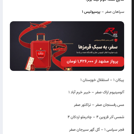
سپاهان صفر –
پرسپولیس ۱
پرواز مشهد از ۱٬۴۲۶٬۰۰۰ تومان
پیکان ۱ – استقلال خوزستان ۱
آلومینیوم اراک صفر – خیبر خرم آباد ۱
مس رفسنجان صفر – تراکتور صفر
شمس آذر قزوین ۴ – چادرملو اردکان ۴
فجر سپاسی ۱ – گل گهر سیرجان صفر