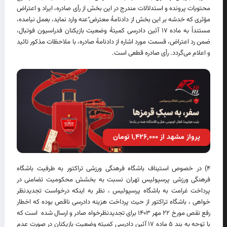
محتویات پرونده و استدلالات مندرج در این بخش از رأی صادره، ایراد و اعتراض
مؤثری که خدشه بر این بخش از دادنامۀ معترض ‌ٌعنه وارد نماید، بعمل نیامده،
مستنداً به ماده ۱۷ آئین دادرسی کمیتۀ وضعیت بازیکنان فدراسیون فوتبال،
ضمن رد اعتراض، قسمت مورد اشاره از دادنامۀ صادره، با ملاحظات مذکور تائید
و اعلام می‌گردد. رأی صادره قطعی است.
پرواز مشهد از ۱٬۴۲۶٬۰۰۰ تومان
۴) در خصوص استیناف باشگاه فرهنگی ورزشی تراکتور به طرفیت باشگاه
فرهنگی ورزشی پرسپولیس تهران نسبت به بخشش محکومیت تضامنی در
پرداخت غرامت به باشگاه پرسپولیس ، نظر به اینکه درخواست تجدیدنظر
خواهی ، باشگاه تراکتور از حیث پرداخت هزینه دادرسی ناقص بوده که اخطار
رفع نقص مورخ ۲۲ مهر ۱۴۰۳ برای تجدیدنظرخواه صادر و ارسال شده است که
با توجه به بند ۵ ماده ۱۷ آئین دادرسی کمیته وضعیت بازیکنان در صورت عدم