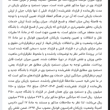
قرارداد وی در دورۀ مذکور نقض شده است، سوم؛ دستمزد و مزایای بازیکن در
مدت باقی‌مانده از قرارداد نقض‌شده ( قرارداد قبلی )، تنها بازتاب جزئی از ارزش
خدمات بازیکن است که آن نیز در هنگام انعقاد قرارداد تعیین گردیده و با توجه
به فاصلۀ زمانی میان انعقاد و فسخ قرارداد، میزان روزآمد شدۀ ارزش خدمات
بازیکن، به‌طور ملموس‌تری در قراردادی که بازیکن پس از فسخ قرارداد، با باشگاه
جدید منعقد می‌کند، متبلور است، به همین جهت است که در مادۀ ۱۸ مقررات
نقل ‌و ‌انتقالات و تعیین وضعیت بازیکنان فدراسیون فوتبال و نیز مادۀ ۱۷
مقررات وضعیت و نقل ‌و انتقالات بازیکنان فیفا، از لزوم درنظرقراردادن حقوق و
سایر مزایای بازیکن در « قرارداد قبلی و قرارداد جدید » سخن گفته شده است؛
لذا در پروندۀ حاضر نظر به توضیحات یادشده و با ملحوظ‌ نظرقراردادن ماهیت
خاص ورزش و نقض قرارداد در دورۀ حفاظت ‌شده، تعیین میزان غرامت قابل
‌پرداخت، مقتضی توجه به میزان دستمزد بازیکن مطابق هر دو قرارداد یعنی،
دستمزد وی مطابق قرارداد نقض‌شده و دستمزد وی در قرارداد با باشگاه جدید و
لزوم درنظرگرفتن میانگین ارزش خدمات وی مطابق قراردادهای مذکور است که
در ما نحن فیه حسب ملاحظۀ قراردادهای یادشده، دستمزد بازیکن برای مدت
باقی‌مانده از قرارداد نقض‌شده (فصل ۱۴۰۴-۱۴۰۳)، مبلغ ۱۹۸ میلیارد و ۷۵۰
میلیون ریال و دستمزد وی برای همان فصل در قرارداد با باشگاه جدید، ۳۵۰
میلیارد ریال است که میانگین مبالغ مذکور برابر با ۲۷۴ میلیارد و ۳۷۵ میلیون
ریال می‌باشد؛ لذا نظر به ملاحظات مذکور و مستند به مادۀ ۱۷ آیین دادرسی
کمیتۀ وضعیت بازیکنان فدراسیون فوتبال مصوب سال ۱۳۹۶، ضمن نقض رأی