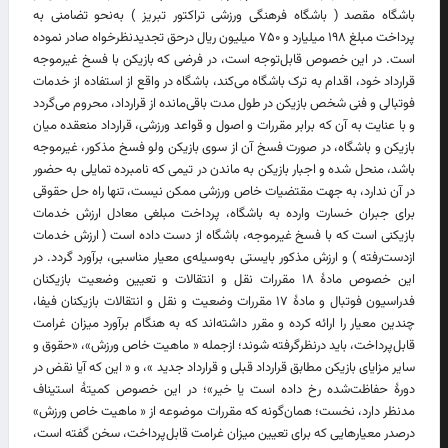
باشگاه مقصد ( باشگاه فرهنگی ورزشی تراکتور تبریز ) به‌نحو تضامنی به
پرداخت مبلغ ۱۹۸ میلیارد و ۷۵۰ میلیون ریال درحق تجدیدنظرخواه صادر نموده
است. در این خصوص قابل‌توجه است، در فرضی که بازیکن با فسخ غیرموجه
قرارداد خود، اقدام به ترک باشگاه می‌کند، باشگاه در واقع از استفاده از خدمات
فوتبالی و فنی شخص بازیکن در طول مدت باقی‌مانده از قرارداد، محروم می‌گردد
و با عنایت به آن که برابر مقررات و اصول و قواعد ورزشی، قرارداد منعقده میان
بازیکن و باشگاه، در صورت فسخ آن از سوی بازیکن ولو فسخ مذکور، غیرموجه
باشد، منحل شده و اجبار بازیکن به ماندن در تیمی که نامبرده تمایلی به حضور
در آن ندارد، به جهت مقتضیات خاص ورزشی ممکن نیست، تنها راه‌ حل حقوقی
برای جبران خسارت وارده به باشگاه، پرداخت مبلغی معادل ارزش خدمات
بازیکنی است که با فسخ غیرموجه، باشگاه از دست داده است ( ارزش خدمات
ازدست‌رفته ) و ارزش مذکور بایستی به‌وسیله‌ی معیار مناسبی، برآورد گردد. در
این خصوص مادۀ ۱۸ مقررات نقل‌ و‌ انتقالات و تعیین وضعیت بازیکنان
فدراسیون فوتبال و مادۀ ۱۷ مقررات وضعیت و نقل ‌و انتقالات بازیکنان فیفا،
چندین معیار را ارائه کرده و مقرر داشته‌اند که به هنگام برآورد میزان غرامت
قابل‌پرداخت، باید درنظرگرفته‌ شوند؛ ازجمله « ماهیت خاص ورزش»، «حقوق و
سایر مزایای بازیکن مطابق قرارداد قبلی و قرارداد جدید »، و « این که آیا نقض در
دورۀ حفاظت‌شده رخ داده است یا خیر»؛ در این خصوص کمیتۀ استیناف
مدنظر دارد، نخست؛ همان‌گونه که مقررات موضوعه از « ماهیت خاص ورزش»
درصدر معیارهایی که برای تعیین میزان غرامت قابل‌پرداخت، سخن گفته است،