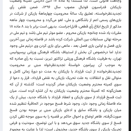
وجاهت قانونی است، لذا مستنداً به مادۀ ۱۷ آئین دادرسی کمیتۀ وضعیت
بازیکنان فدراسیون فوتبال مصوب سال ۱۳۹۶، ضمن نقض رأی
تجدیدنظرخواسته، تعلیق یک‌ سالۀ محرومیت چهارماهۀ بازیکن از شرکت در
بازی‌های رسمی اعم از باشگاهی و ملی، لغو می‌گردد و محرومیت چهار ماهه
مذکور از تاریخ ابلاغ رأی قطعی، قابل‌اجراست. بدیهی است برابر با بند ۸ ماده ۱۸
مقررات یاد شده چنانچه بازیکن محروم ، عضو موثر تیم ملی باشد و تیم ملی در
مرحله نهائی مسابقات بین المللی شرکت کرده باشد در فاصله زمانی بین آخرین
بازی فصل و اولین بازی فصل بعد ، مانعی برای بازی کردن وی درتیم ملی وجود
ندارد اما درخصوص آن بخش از استیناف باشگاه فرهنگی ورزشی پرسپولیس
تهران، به طرفیت باشگاه فرهنگی ورزشی تراکتور تبریز، نسبت به رأی صادره که
به موجب آن پیرامون خواستۀ تجدیدنظرخواه مبنی بر محرومیت
تجدیدنظرخوانده از ثبت قرارداد با بازیکنان به مدت دو دورۀ زمانی کامل و
متوالی نقل ‌و انتقالات به علت تحریک بازیکن به نقض قرارداد، قرار رد دعوا از
سوی کمیته محترم وضعیت بازیکنان صادر گردیده است؛ گذشته از آن که
همان‌گونه که کمیتۀ محترم وضعیت بازیکنان به آن اشاره کرده است، میان
ثبت فسخ قرارداد از سوی بازیکن و انعقاد قرارداد با باشگاه جدید، بیش از یک
ماه فاصلۀ زمانی وجود دارد، وجود شرط فسخ موجود در الحاقیۀ تنظیم ‌شده
میان بازیکن و باشگاه سابق و ادعای بازیکن مبنی بر موجه‌ بودن فسخ
صورت‌گرفته، ظاهرِ اوضاع و احوال حاکم بر قضیه را به سوی موجه تلقی‌ کردن
فسخ از سوی باشگاه جدید سوق می‌دهد و با این توضیح، سوءنیت و فرض
تحریک بازیکن از سوی باشگاه جدید، مخدوش است؛ لذا با عنایت به مجموع