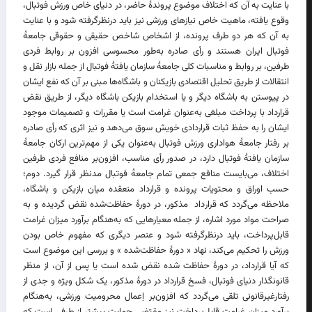
با عنایت به آن که اختلاف موضوع پروندۀ حاضر، در دنیای خاص ورزش فوتبال،
وقوع یافته، ماهیت خاص نیازهای ورزشی نیز باید درنظرگرفته شود و با عنایت
به آن که هر دو طرف پرونده، از اشخاص شاخص حقیقی و حقوقی جامعۀ
فوتبال ایران هستند و رأی صادره به‌طور محسوسی افزون ‌بر روابط فردی
طرفین، بر روابط و مناسبات کلی جامعۀ سازمان ‌یافتۀ فوتبال از جمله بازار نقل ‌و
انتقالات از طریق تحلیل اقتصادی بازیکنان و باشگاه‌ها مبنی بر آن که نفع ایشان
در پیوستن به باشگاه دیگر و یا استخدام بازیکن باشگاه دیگر، از طریق نقض
قرارداد با پرداخت مبلغی به‌عنوان غرامت است یا مقررات و تصمیمات موجود
ایشان را به حفظ ثبات قراردادی خویش سوق می‌دهد و نیز اثری که رأی صادره
بر رفتار جامعۀ هواداری ورزش فوتبال به‌عنوان یکی از مهم‌ترین ارکان جامعۀ
سازمان ‌یافتۀ فوتبال دارد، در صدور رأی مناسب، افزون‌بر منافع فردی طرفین
اختلاف، می‌بایست منافع جمعی تمام جامعۀ فوتبال مدنظر قرار گیرد. دوم؛
حسب اوراق و محتویات پرونده و قرارداد منعقده میان بازیکن و باشگاه،
ملاحظه می‌گردد که قرارداد مذکور، در دورۀ حفاظت‌شده نقض گردیده و به
‌صراحت مواد مورد اشاره، از جمله معیارهایی که به‌هنگام برآورد میزان غرامت
قابل‌پرداخت، باید درنظرگرفته شود و عنصر دیگری که مفهوم خاص ‌بودن
ورزش را تحکیم می‌کند، نهاد « دورۀ حفاظت‌شده » و بررسی این موضوع است
که آیا قرارداد، در دورۀ حفاظت ‌شده نقض شده است یا پس از آن، از منظر
قانونگذار دنیای فوتبال، فسخ قرارداد در دورۀ مذکور، یک شکل ویژه و جدی از
رفتارغیرقانونی تلقی می‌گردد که افزون‌بر اِعمال محرومیت‌ ورزشی، به‌هنگام
برآورد میزان غرامت قابل‌پرداخت نیز مقتضی حمایت بیشتر از طرفی است که