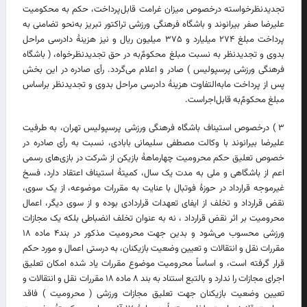
تجدیدنظرخواسته درخصوص میزان غرامت قابل‌پرداخت، حکم به محکومیت
علیرضا صفر بیرانوند و باشگاه فرهنگی ورزشی تراکتور تبریز به‌نحو تضامنی به
پرداخت مبلغ ۲۷۴ میلیارد و ۳۷۵ میلیون ریال و نیز هزینۀ دادرسی مراحل
بدوی و تجدیدنظر به نسبت مبلغ محکومٌ‌به در حق تجدیدنظرخواه، ( باشگاه
فرهنگی ورزشی پرسپولیس ) صادر و اعلام می‌گردد. رأی صادره در این بخش
پس از پرداخت مابه‌التفاوت هزینۀ دادرسی مراحل بدوی و تجدیدنظر براساس
مبلغ محکومٌ‌به قابل‌اجراست.
۳ ) درخصوص استیناف باشگاه فرهنگی ورزشی پرسپولیس تهران، به طرفیت
علیرضا بیرانوند با وکالت مصطفی سلیمانی بابادی، نسبت به رأی صادره در
خصوص تعلیق حکم محرومیت چهارماهۀ بازیکن از شرکت در بازی‌های رسمی
اعم از باشگاهی و ملی به مدت یک سال، کمیتۀ استیناف اعتقاد دارد، فسخ
غیرموجه قرارداد در حوزۀ فوتبال با عنایت به مقررات موضوعه، از یک سوی،
نقض قرارداد و تخلف از ایفای تعهدات قراردادی بوده و از سوی دیگر، اعمال
محرومیت بر اثر نقض قرارداد ، نه به عنوان تخلف انضباطی بلکه یک مجازات
ورزشی محسوب می‌شود و بدین جهت محرومیت مذکور در بند۴ ماده ۱۸
مقررات نقل ‌و‌ انتقالات و تعیین وضعیت بازیکنان، به درستی اعمال و مورد حکم
قرار گرفته است، و اساساً محرومیت موضوع مقررات یاد شده امکان تعلیق
اجرای مجازات را ندارد و بالتبع استناد به بند ۸ ماده ۱۸ مقررات نقل و انتقالات و
تعیین وضعیت بازیکنان جهت تعلیق مجازات ورزشی ( محرومیت ) فاقد