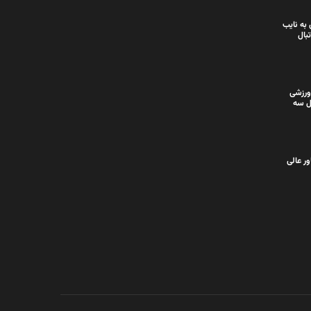
به نایب
بال
ورزشی
ل سه
ر عالی