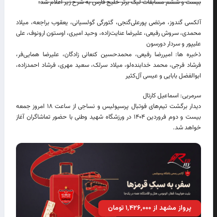
بیست و ششم مسابقات لیگ برتر خلیج فارس به شرح زیر اعلام شد:
آلکسی گندوز، مرتضی پورعلی‌گنجی، گئورگی گولسیانی، یعقوب براجعه، میلاد
محمدی، سروش رفیعی، علیرضا عنایت‌زاده، وحید امیری، اوستون ارونوف، علی
علیپور و سردار دورسون
ذخیره ها: امیررضا رفیعی، محمدحسین کنعانی زادگان، علیرضا همایی‌فر،
فرشاد فرجی، محمد خدابنده‌لو، میلاد سرلک، سعید مهری، فرشاد احمدزاده،
ابوالفضل بابایی و عیسی آل‌کثیر
سرمربی: اسماعیل کارتال
دیدار برگشت تیم‌های فوتبال پرسپولیس و نساجی از ساعت ۱۸ امروز جمعه
بیست و دوم فروردین ۱۴۰۴ در ورزشگاه شهید وطنی با حضور تماشاگران آغاز
خواهد شد.
پرواز مشهد از ۱٬۴۲۶٬۰۰۰ تومان