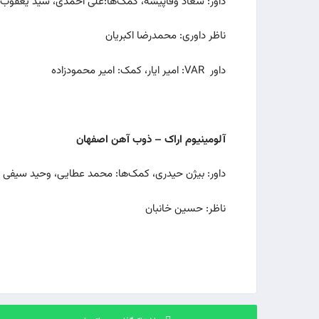
داور: سعاد وفاپیشه، کمک‌ها:علی احمدی، سید یعقوب
ناظر داوری: محمدرضا اکبریان
داور VAR: امیر ایار، کمک: امیر محمودزاده
آلومینیوم اراک – ذوب آهن اصفهان
داور: بیژن حیدری، کمک‌ها: محمد عطایی، وحید سیفی
ناظر: حسین خانبان