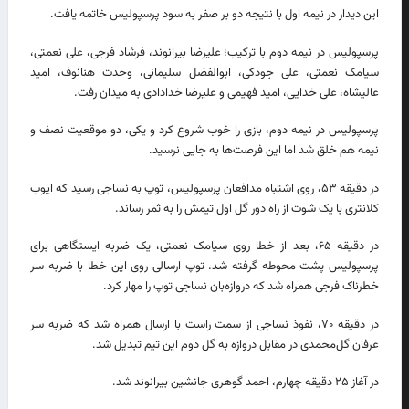
این دیدار در نیمه اول با نتیجه دو بر صفر به سود پرسپولیس خاتمه یافت.
پرسپولیس در نیمه دوم با ترکیب؛ علیرضا بیرانوند، فرشاد فرجی، علی نعمتی،
سیامک نعمتی، علی جودکی، ابوالفضل سلیمانی، وحدت هنانوف، امید
عالیشاه، علی خدایی، امید فهیمی و علیرضا خدادادی به میدان رفت.
پرسپولیس در نیمه دوم، بازی را خوب شروع کرد و یکی، دو موقعیت نصف و
نیمه هم خلق شد اما این فرصت‌ها به جایی نرسید.
در دقیقه ۵۳، روی اشتباه مدافعان پرسپولیس، توپ به نساجی رسید که ایوب
کلانتری با یک شوت از راه دور گل اول تیمش را به ثمر رساند.
در دقیقه ۶۵، بعد از خطا روی سیامک نعمتی، یک ضربه ایستگاهی برای
پرسپولیس پشت محوطه گرفته شد. توپ ارسالی روی این خطا با ضربه سر
خطرناک فرجی همراه شد که دروازه‌بان نساجی توپ را مهار کرد.
در دقیقه ۷۰، نفوذ نساجی از سمت راست با ارسال همراه شد که ضربه سر
عرفان گل‌محمدی در مقابل دروازه به گل دوم این تیم تبدیل شد.
در آغاز ۲۵ دقیقه چهارم، احمد گوهری جانشین بیرانوند شد.