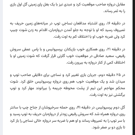
مقابل دروازه صاحب موقعیت کرد و عبدی نیز با یک بغل پای زمینی گل اول بازی
را به ثمر رساند.
در دقیقه ۱۶، روی اشتباه مدافعان نساجی توپ در میانه‌های زمین حریف به
تمیروف رسید که او با توجه به جلو آمدن دروازه‌بان، اقدام به زدن شوت چیپ
کرد ولی ضربه خوب او با اختلاف کم به اوت رفت.
در دقیقه ۲۱، روی همکاری خوب بازیکنان پرسپولیس و با پاس عمقی سروش
رفیعی، سعید صادقی در موقعیت خوب گلزنی قرار گرفت که شوت زمینی او با
اختلاف کمی از کنار دروازه به بیرون رفت.
در ۲۵ دقیقه دوم، جریان بازی تغییر کرد و نساجی برای دقایقی صاحب توپ و
میدان شد و یک موقعیت خوب هم روی دروازه پرسپولیس خلق کرد. شوت
محکم مهاجم این تیم از پشت محوطه جریمه را بیرانوند مهار کرد و توپ
برگشتی نیز به اوت رفت.
گل دوم پرسپولیس در دقیقه ۴۱، روی حمله سرخپوشان از جناح چپ با سانتر
روی دروازه همراه شد که سروش رفیعی زودتر از دروازه‌بان حریف به توپ رسید و
با سر توپ را به تمیروف رساند و او هم با ضربه سر دروازه خالی نساجی را باز کرد
تا بازی دو بر صفر شود.