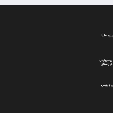
 و سایپا
 پرسپولیس
در راستای
س و رییس