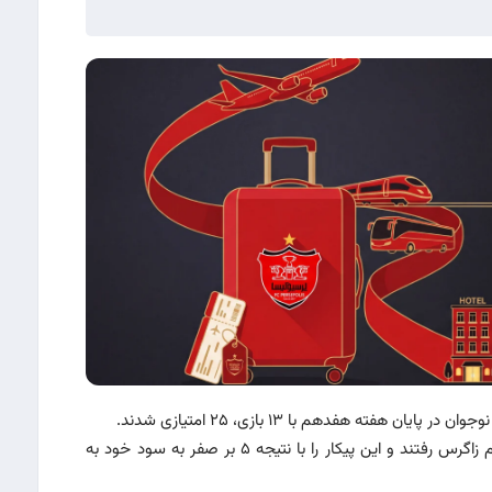
ته هفدهم با ۱۳ بازی، ۲۵ امتیازی شدند.
شاگردان احسان خرسندی، امروز (جمعه) به مصاف تیم زاگرس رفتند و این پیکار را با نتیجه ۵ بر صفر به سود خود به