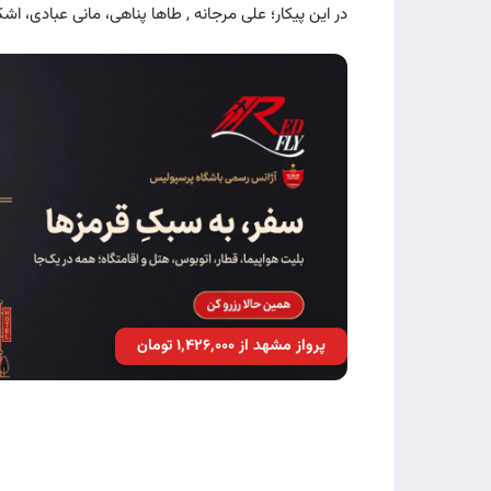
در این پیکار؛ علی مرجانه , طاها پناهی، مانی عبادی، ا
پرواز مشهد از ۱٬۴۲۶٬۰۰۰ تومان