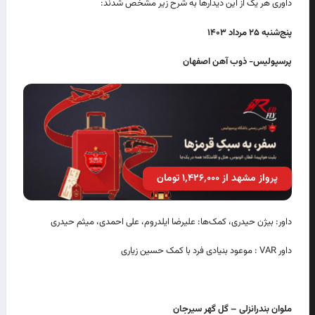
داوری هر یک از این دیدارها به شرح زیر مشخص شدند:
پنج‌شنبه
۲۵
مرداد
۱۴۰۳
پرسپولیس- ذوب آهن اصفهان
پرواز مشهد از ۱٬۴۲۶٬۰۰۰ تومان
داور: بیژن حیدری، کمک‌ها: علیرضا ایلدروم، علی احمدی، میثم حیدری
داور VAR : موعود بنیادی فرد با کمک حسین زیاری
ملوان بندرانزلی – گل گهر سیرجان