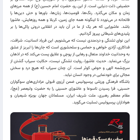
حضیض ذلت دنیایی است. از این رو، حضرت امام حسین (ع) از همه مرزهای
زمان و مکان می‌گذرد. رنگ‌ها، قومیت‌ها، زبان‌ها، باورها و حتی دین‌ها را
فاتحانه در می‌نوردد تا اینگونه همه جای زمین، کربلا و همه روزهایش، عاشورا
باشد. عاشورایی که هر یک از ما در آن باید در انقلابی درونی پاکی‌ها را بر
پلیدی‌های شیطانی پیروز گردانیم.
این نوای تشنگی و دردمندی نیست که می‌شنویم. این فریاد انسانیت، شرافت،
فداکاری، آزادی خواهی و حماسی و سلحشوری است که جان‌ها را لبریز از عشق
به وحدانیت خداوند متعال و رهایی از پوچی و علایق پست می‌کند که در اذهان
بزرگ می‌نماید. حدیث عاشورا، روایت تشنگی نیست، حکایت سیراب گشتن از
سرچشمه الهی و حوض کوثر است. آن چنان سیراب که هیچ درد و سختی
مجالی برای خودنمایی در وجود انسان نیابد.
باشگاه فرهنگی ورزشی پرسپولیس ضمن آرزوی قبولی عزاداری‌های سوگواران
حسینی، فرا رسیدن تاسوعا و عاشورای حسینی را به حضرت ولیعصر (عج)،
مقام معظم رهبری، ملت شریف ایران، مسلمانان جهان بویژه شیعیان و
هواداران پرسپولیس تسلیت می‌گوید.