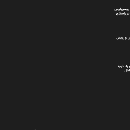
 پرسپولیس
در راستای
س و رییس
به نایب
بال