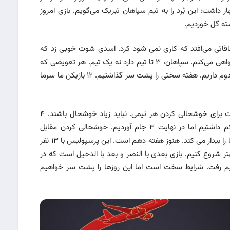
ر داشت: این بُرد را به تیم سپاهان تبریک می‌گویم. بازی امروز
شته گل خوردیم.
اقاتی می‌افتد که کاری نمی شود کرد. اسدی شوت خوبی زد که
نتوانستم کاری بکنم. من بابت این گل از هواداران عذرخواهی می‌کنم. سپاهان، ۳ تا تیم دارد نه یک تیم. هر تعویضی که
سپاهان می کرد من شرمنده می شدم. ما بازیکنان مصدوم داریم. هفته سختی را پشت سر گذاشتیم. ۱۲ بازیکن ما سرما
بیرانوند افزود: می خواهم چیزی بگویم؛ خیلی زود است برای خوشحالی کردن هر تیمی. نباید زیاد خوشحال باشند. ۴
هفته آخر فصل قبل را یادشان باشد که ما ۴ امتیاز کم داشتیم اما در نهایت ۳ جام آوردیم. خوشحالی کردن مقابل
چشمان خیس بازیکنان پرسپولیس به نظرم بچه های ما را بیدار می کند. هنوز هفته دهم است. این پرسپولیس با ۱۳ نفر
هتر شروع کنیم. بازی بعدی با النصر و بعد با الدحیل است که در
اهیم رفت. شرایط سخت است اما این روزها را پشت سر خواهیم