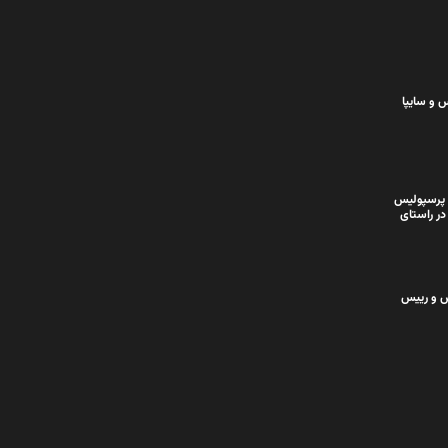
 و سایپا
 پرسپولیس
در راستای
س و رییس